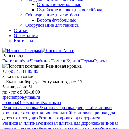
Стойки волейбольные
Судейские вышки для волейбола
Оборудование для футбола
Ворота футбольные
Оборудование для тенниса
Статьи
О компании
Контакты
Ваш город
Екатеринбург
Челябинск
Тюмень
Курган
Пермь
Сургут
+7 (953) 383-85-85
Заказать звонок
г. Екатеринбург, ул. Энтузиастов, дом 15,
5 этаж, офис 51
пн - пт с 9:00-18:00
specrempol@mail.ru
Главная
О компании
Контакты
Резиновая крошка
Резиновая крошка для дачи
Резиновая
крошка для спортивных покрытий
Резиновая крошка для
детских площадок
Резиновая крошка для дорожек
Резиновая плитка
Резиновая плитка для дорожек
Резиновая
плитка для гаража
Резиновая плитка для крыльца
Резиновая