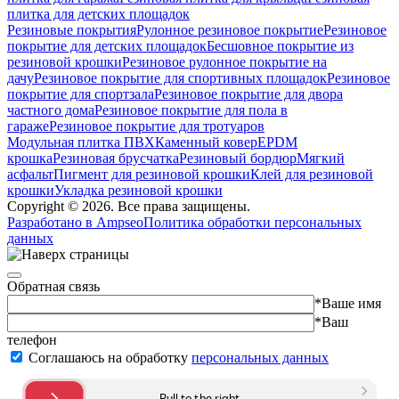
плитка для детских площадок
Резиновые покрытия
Рулонное резиновое покрытие
Резиновое
покрытие для детских площадок
Бесшовное покрытие из
резиновой крошки
Резиновое рулонное покрытие на
дачу
Резиновое покрытие для спортивных площадок
Резиновое
покрытие для спортзала
Резиновое покрытие для двора
частного дома
Резиновое покрытие для пола в
гараже
Резиновое покрытие для тротуаров
Модульная плитка ПВХ
Каменный ковер
EPDM
крошка
Резиновая брусчатка
Резиновый бордюр
Мягкий
асфальт
Пигмент для резиновой крошки
Клей для резиновой
крошки
Укладка резиновой крошки
Copyright © 2026. Все права защищены.
Разработано в Ampseo
Политика обработки персональных
данных
Обратная связь
*Ваше имя
*Ваш
телефон
Соглашаюсь на обработку
персональных данных