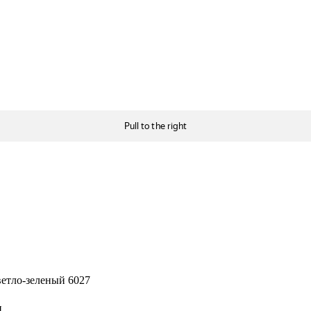
ветло-зеленый 6027
н