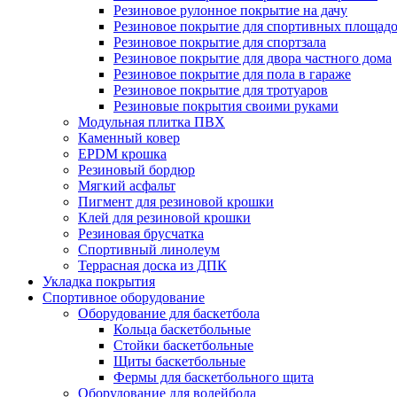
Резиновое рулонное покрытие на дачу
Резиновое покрытие для спортивных площад
Резиновое покрытие для спортзала
Резиновое покрытие для двора частного дома
Резиновое покрытие для пола в гараже
Резиновое покрытие для тротуаров
Резиновые покрытия своими руками
Модульная плитка ПВХ
Каменный ковер
EPDM крошка
Резиновый бордюр
Мягкий асфальт
Пигмент для резиновой крошки
Клей для резиновой крошки
Резиновая брусчатка
Спортивный линолеум
Террасная доска из ДПК
Укладка покрытия
Спортивное оборудование
Оборудование для баскетбола
Кольца баскетбольные
Стойки баскетбольные
Щиты баскетбольные
Фермы для баскетбольного щита
Оборудование для волейбола