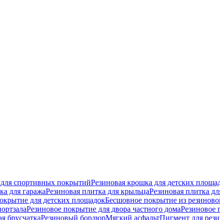
 для спортивных покрытий
Резиновая крошка для детских площа
ка для гаража
Резиновая плитка для крыльца
Резиновая плитка дл
окрытие для детских площадок
Бесшовное покрытие из резинов
портзала
Резиновое покрытие для двора частного дома
Резиновое 
ая брусчатка
Резиновый бордюр
Мягкий асфальт
Пигмент для рез