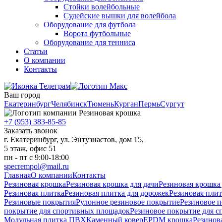
Стойки волейбольные
Судейские вышки для волейбола
Оборудование для футбола
Ворота футбольные
Оборудование для тенниса
Статьи
О компании
Контакты
Ваш город
Екатеринбург
Челябинск
Тюмень
Курган
Пермь
Сургут
+7 (953) 383-85-85
Заказать звонок
г. Екатеринбург, ул. Энтузиастов, дом 15,
5 этаж, офис 51
пн - пт с 9:00-18:00
specrempol@mail.ru
Главная
О компании
Контакты
Резиновая крошка
Резиновая крошка для дачи
Резиновая крошка
Резиновая плитка
Резиновая плитка для дорожек
Резиновая плит
Резиновые покрытия
Рулонное резиновое покрытие
Резиновое п
покрытие для спортивных площадок
Резиновое покрытие для с
Модульная плитка ПВХ
Каменный ковер
EPDM крошка
Резинов