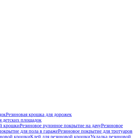
док
Резиновая крошка для дорожек
я детских площадок
ой крошки
Резиновое рулонное покрытие на дачу
Резиновое
покрытие для пола в гараже
Резиновое покрытие для тротуаров
иновой крошки
Клей для резиновой крошки
Укладка резиновой