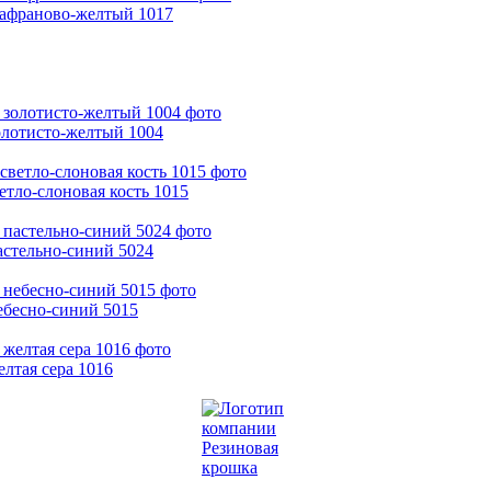
шафраново-желтый 1017
олотисто-желтый 1004
тло-слоновая кость 1015
астельно-синий 5024
ебесно-синий 5015
лтая сера 1016