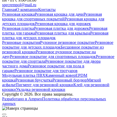
пн - пт с 9:00-18:00
specrempol@mail.ru
Главная
О компании
Контакты
Резиновая крошка
Резиновая крошка для дачи
Резиновая
крошка для спортивных покрытий
Резиновая крошка для
детских площадок
Резиновая крошка для дорожек
Резиновая плитка
Резиновая плитка для дорожек
Резиновая
плитка для гаража
Резиновая плитка для крыльца
Резиновая
плитка для детских площадок
Резиновые покрытия
Рулонное резиновое покрытие
Резиновое
покрытие для детских площадок
Бесшовное покрытие из
резиновой крошки
Резиновое рулонное покрытие на
дачу
Резиновое покрытие для спортивных площадок
Резиновое
покрытие для спортзала
Резиновое покрытие для двора
частного дома
Резиновое покрытие для пола в
гараже
Резиновое покрытие для тротуаров
Модульная плитка ПВХ
Каменный ковер
EPDM
крошка
Резиновая брусчатка
Резиновый бордюр
Мягкий
асфальт
Пигмент для резиновой крошки
Клей для резиновой
крошки
Укладка резиновой крошки
Copyright © 2026. Все права защищены.
Разработано в Ampseo
Политика обработки персональных
данных