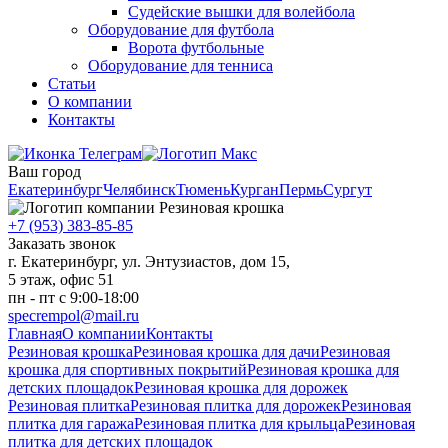
Судейские вышки для волейбола
Оборудование для футбола
Ворота футбольные
Оборудование для тенниса
Статьи
О компании
Контакты
Ваш город
Екатеринбург
Челябинск
Тюмень
Курган
Пермь
Сургут
+7 (953) 383-85-85
Заказать звонок
г. Екатеринбург, ул. Энтузиастов, дом 15,
5 этаж, офис 51
пн - пт с 9:00-18:00
specrempol@mail.ru
Главная
О компании
Контакты
Резиновая крошка
Резиновая крошка для дачи
Резиновая
крошка для спортивных покрытий
Резиновая крошка для
детских площадок
Резиновая крошка для дорожек
Резиновая плитка
Резиновая плитка для дорожек
Резиновая
плитка для гаража
Резиновая плитка для крыльца
Резиновая
плитка для детских площадок