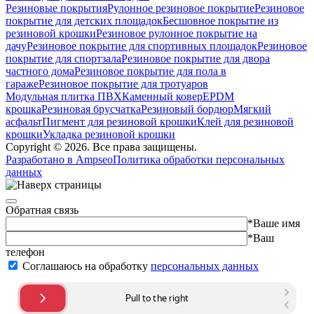
Резиновые покрытия
Рулонное резиновое покрытие
Резиновое
покрытие для детских площадок
Бесшовное покрытие из
резиновой крошки
Резиновое рулонное покрытие на
дачу
Резиновое покрытие для спортивных площадок
Резиновое
покрытие для спортзала
Резиновое покрытие для двора
частного дома
Резиновое покрытие для пола в
гараже
Резиновое покрытие для тротуаров
Модульная плитка ПВХ
Каменный ковер
EPDM
крошка
Резиновая брусчатка
Резиновый бордюр
Мягкий
асфальт
Пигмент для резиновой крошки
Клей для резиновой
крошки
Укладка резиновой крошки
Copyright © 2026. Все права защищены.
Разработано в Ampseo
Политика обработки персональных
данных
Обратная связь
*Ваше имя
*Ваш
телефон
Соглашаюсь на обработку
персональных данных